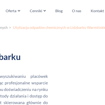
Oferta
Cenniki
Blog
O nas
Kontakt
znych
Utylizacja odpadów chemicznych w Lidzbarku Warmińsk
zbarku
wyszukiwaniu placówek
ąc profesjonalne wsparcie
emu doświadczeniu na rynku
dy działania i dostęp do
st skierowana głównie do