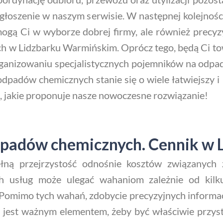
ogłoszenie w naszym serwisie. W następnej kolejnośc
gą Ci w wyborze dobrej firmy, ale również precyzy
ch w Lidzbarku Warmińskim. Oprócz tego, będą Ci t
rganizowaniu specjalistycznych pojemników na odp
 odpadów chemicznych stanie się o wiele łatwiejszy i
, jakie proponuje nasze nowoczesne rozwiązanie!
 odpadów chemicznych. Cennik w
łną przejrzystość odnośnie kosztów związanych
h usług może ulegać wahaniom zależnie od kilku
 Pomimo tych wahań, zdobycie precyzyjnych informac
 jest ważnym elementem, żeby być właściwie przy