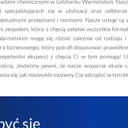
dami chemicznymi w Lidzbarku Warmińskim. Nasza
i specjalizujących się w utylizacji oraz odbio
ktualnymi przepisami i normami. Nasze usługi są w
zespołem, który z chęcią załatwi wszystkie formalno
rmińskim mogą się różnić zależnie od rodzaju i 
ra biznesowego, który potrafi dopasować prawidłow
mpetentni eksperci z chęcią Ci w tym pomogą! Us
ością. Jesteśmy pewni, że nasze wsparcie okaże si
nia się, jak niezwykle możemy Cię odciążyć w tym k
być się