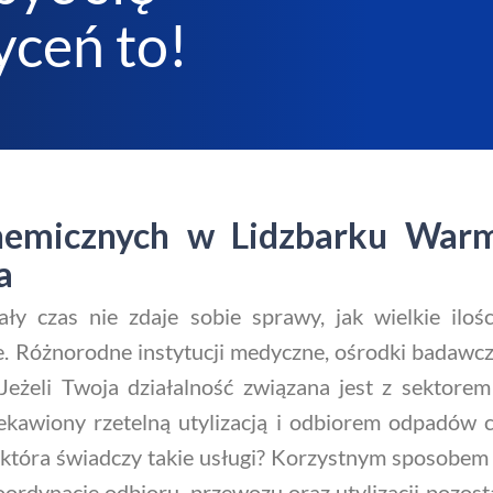
ceń to!
chemicznych w Lidzbarku War
a
cały czas nie zdaje sobie sprawy, jak wielkie il
 Różnorodne instytucji medyczne, ośrodki badawcze,
Jeżeli Twoja działalność związana jest z sektore
iekawiony rzetelną utylizacją i odbiorem odpadów
która świadczy takie usługi? Korzystnym sposobem j
koordynację odbioru, przewozu oraz utylizacji pozo