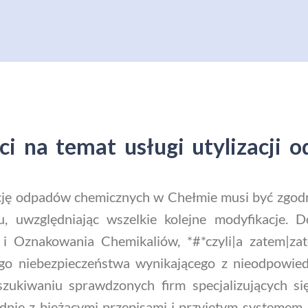
i na temat usługi utylizacji
ację odpadów chemicznych w Chełmie musi być zgod
 uwzględniając wszelkie kolejne modyfikacje. 
 i Oznakowania Chemikaliów, *#*czyli|a zatem|
wego niebezpieczeństwa wynikającego z nieodpowi
ukiwaniu sprawdzonych firm specjalizujących się
nie z bieżącymi przepisami i przyjętym systemem. 