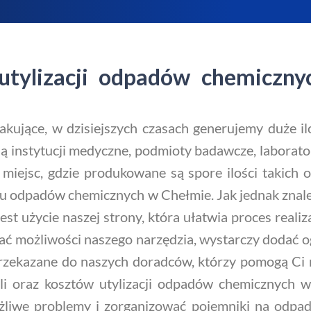
 utylizacji odpadów chemiczn
kujące, w dzisiejszych czasach generujemy duże i
instytucji medyczne, podmioty badawcze, laboratori
h miejsc, gdzie produkowane są spore ilości takich
ioru odpadów chemicznych w Chełmie. Jak jednak zna
t użycie naszej strony, która ułatwia proces realiza
możliwości naszego narzędzia, wystarczy dodać og
rzekazane do naszych doradców, którzy pomogą Ci ni
tali oraz kosztów utylizacji odpadów chemicznych
żliwe problemy i zorganizować pojemniki na odpad