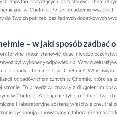
dnych zapytań dotyczących pozostałości chemiczny
hemiczne w Chełmie. Po zgromadzeniu wszelkich 
ny do Twoich potrzeb, bez żadnych dodatkowych wy
łmie – w jaki sposób zadbać o
oratoryjne mogą stanowić duże niebezpieczeństwo 
 przewóz był wykonany odpowiednio. W tym celu używa
i na odpady chemiczne w Chełmie? Właściwym p
lizacji odpadów chemicznych w Chełmie, które są za
ej stronie. To prawdziwi znawcy z długoletnim do
ymi w Chełmie. Zadbają nie tylko o odbiór Twoich o
miczne i laboratoryjne zostaną właściwie zneutrali
stronie dysponują innowacyjnym taborami samochodow