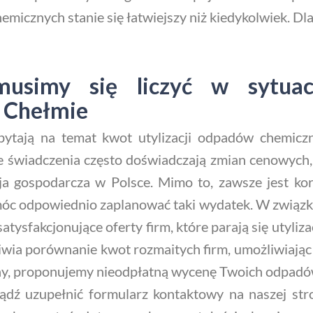
hemicznych stanie się łatwiejszy niż kiedykolwiek. Dl
usimy się liczyć w sytuacj
 Chełmie
i pytają na temat kwot utylizacji odpadów chemic
 świadczenia często doświadczają zmian cenowych,
ja gospodarcza w Polsce. Mimo to, zawsze jest korz
c odpowiednio zaplanować taki wydatek. W związku z
satysfakcjonujące oferty firm, które parają się utyl
wia porównanie kwot rozmaitych firm, umożliwiając C
nany, proponujemy nieodpłatną wycenę Twoich odpad
bądź uzupełnić formularz kontaktowy na naszej str