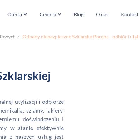
Oferta
Cenniki
Blog
O nas
Kontakt
atowych
Odpady niebezpieczne Szklarska Poręba - odbiór i utyli
zklarskiej
alnej utylizacji i odbiorze
emikalia, szlamy, lakiery,
letniemu doświadczeniu i
śmy w stanie efektywnie
nia z naszych usług jest