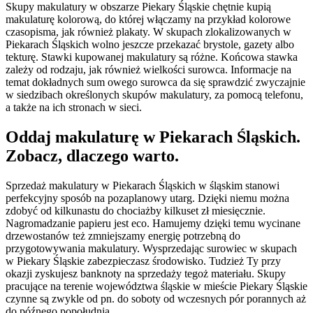
Skupy makulatury w obszarze Piekary Śląskie chętnie kupią
makulaturę kolorową, do której włączamy na przykład kolorowe
czasopisma, jak również plakaty. W skupach zlokalizowanych w
Piekarach Śląskich wolno jeszcze przekazać brystole, gazety albo
tekturę. Stawki kupowanej makulatury są różne. Końcowa stawka
zależy od rodzaju, jak również wielkości surowca. Informacje na
temat dokładnych sum owego surowca da się sprawdzić zwyczajnie
w siedzibach określonych skupów makulatury, za pomocą telefonu,
a także na ich stronach w sieci.
Oddaj makulaturę w Piekarach Śląskich.
Zobacz, dlaczego warto.
Sprzedaż makulatury w Piekarach Śląskich w śląskim stanowi
perfekcyjny sposób na pozaplanowy utarg. Dzięki niemu można
zdobyć od kilkunastu do chociażby kilkuset zł miesięcznie.
Nagromadzanie papieru jest eco. Hamujemy dzięki temu wycinane
drzewostanów też zmniejszamy energię potrzebną do
przygotowywania makulatury. Wysprzedając surowiec w skupach
w Piekary Śląskie zabezpieczasz środowisko. Tudzież Ty przy
okazji zyskujesz banknoty na sprzedaży tegoż materiału. Skupy
pracujące na terenie województwa śląskie w mieście Piekary Śląskie
czynne są zwykle od pn. do soboty od wczesnych pór porannych aż
do późnego popołudnia.