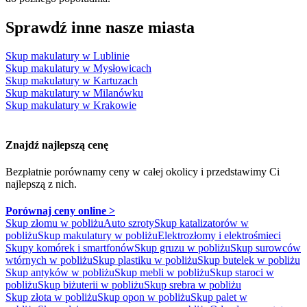
Sprawdź inne nasze miasta
Skup makulatury w Lublinie
Skup makulatury w Mysłowicach
Skup makulatury w Kartuzach
Skup makulatury w Milanówku
Skup makulatury w Krakowie
Znajdź najlepszą cenę
Bezpłatnie porównamy ceny w całej okolicy
i przedstawimy Ci
najlepszą z nich.
Porównaj ceny online >
Skup złomu w pobliżu
Auto szroty
Skup katalizatorów w
pobliżu
Skup makulatury w pobliżu
Elektrozłomy i elektrośmieci
Skupy komórek i smartfonów
Skup gruzu w pobliżu
Skup surowców
wtórnych w pobliżu
Skup plastiku w pobliżu
Skup butelek w pobliżu
Skup antyków w pobliżu
Skup mebli w pobliżu
Skup staroci w
pobliżu
Skup biżuterii w pobliżu
Skup srebra w pobliżu
Skup złota w pobliżu
Skup opon w pobliżu
Skup palet w