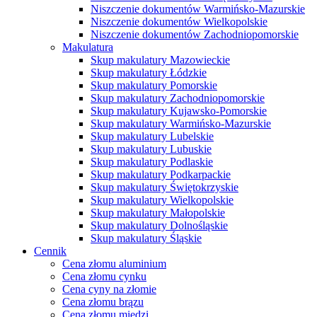
Niszczenie dokumentów Warmińsko-Mazurskie
Niszczenie dokumentów Wielkopolskie
Niszczenie dokumentów Zachodniopomorskie
Makulatura
Skup makulatury Mazowieckie
Skup makulatury Łódzkie
Skup makulatury Pomorskie
Skup makulatury Zachodniopomorskie
Skup makulatury Kujawsko-Pomorskie
Skup makulatury Warmińsko-Mazurskie
Skup makulatury Lubelskie
Skup makulatury Lubuskie
Skup makulatury Podlaskie
Skup makulatury Podkarpackie
Skup makulatury Świętokrzyskie
Skup makulatury Wielkopolskie
Skup makulatury Małopolskie
Skup makulatury Dolnośląskie
Skup makulatury Śląskie
Cennik
Cena złomu aluminium
Cena złomu cynku
Cena cyny na złomie
Cena złomu brązu
Cena złomu miedzi