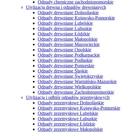
Odpady chemiczne zachodniopomorskie
Utylizacja drewna i odpadów drewnianych
Odpady drewniane Dolnośląskie
Odpady drewniane Kujawsko-Pomorskie
Odpady drewniane Lubelskie
Odpady drewniane Lubuskie
Odpady drewniane Łódzkie
Odpady drewniane Małopolskie
Odpady drewniane Mazowieckie
Odpady drewniane Opolskie
Odpady drewniane Podkarpackie
Odpady drewniane Podlaskie
Odpady drewniane Pomorskie
Odpady drewniane Śląskie
Odpady drewniane Świętokrzyskie
Odpady drewniane Warmińsko-Mazurskie
Odpady drewniane Wielkopolskie
Odpady drewniane Zachodniopomorskie
Utylizacja i odbiór odpadów przemysłowych
Odpady przemysłowe Dolnośląskie
Odpady przemysłowe Kujawsko-Pomorskie
Odpady przemysłowe Lubelskie
Odpady przemysłowe Lubuskie
Odpady przemysłowe Łódzkie
Odpady przemysłowe Małopolskie