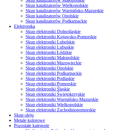
Skup katalizatorów Małopolskie
Skup katalizatorów Wielkopolskie
Skup katalizatorów Warmińsko-Mazurskie
Skup katalizatorów Opolskie
Skup katalizatorów Podkarpackie
Elektronika
Skup elektroniki Dolnośląskie
Skup elektroniki Kujawsko-Pomorskie
Skup elektroniki Lubelskie
Skup elektroniki Lubuskie
Skup elektroniki Łódzkie
Skup elektroniki Małopolskie
Skup elektroniki Mazowieckie
Skup elektroniki Opolskie
Skup elektroniki Podkarpackie
Skup elektroniki Podlaskie
Skup elektroniki Pomorskie
Skup elektroniki Śląskie
Skup elektroniki Świętokrzyskie
Skup elektroniki Warmińsko-Mazurskie
Skup elektroniki Wielkopolskie
Skup elektroniki Zachodniopomorskie
Skup oleju
Metale kolorowe
Pozostałe kategorie