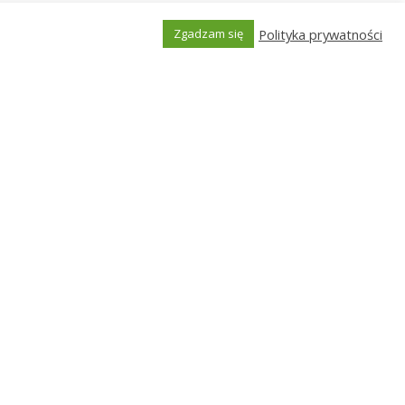
się więcej w temacie przedstawianych kwot
Polityka prywatności
kowo zaznajom się z mapką, jaka widnieje
Zgadzam się
Generated by
MPG