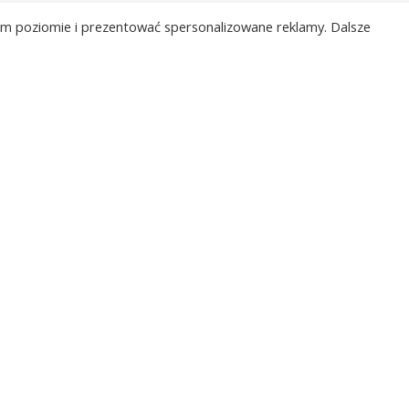
ągające dla detali aluminiowych. Jeśli planujesz dowiedzieć 
kim poziomie i prezentować spersonalizowane reklamy. Dalsze
akie mają sposobność służyć w Twojej miejscowości obowiąz
/et_pb_section]
sta