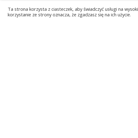
skupy felg z Żychlina są nadzwyczaj przyci
Ta strona korzysta z ciasteczek, aby świadczyć usługi na wyso
również poznać dokładne adresy marek, j
korzystanie ze strony oznacza, że zgadzasz się na ich użycie.
na obecnej stronie internetowej.
[/et_pb_text][/et_pb_column][/et_pb_row][
Sprawdź inne nasze mia
Skup felg w Toruniu
Skup felg w Gołdapi
Skup felg w Inowrocławiu
Skup felg w Supraślu
Skup felg w Namysłowie