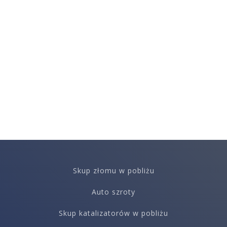
Skup złomu w pobliżu
Auto szroty
Skup katalizatorów w pobliżu