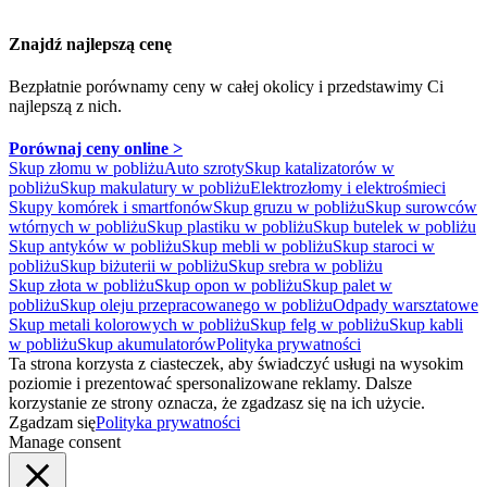
Znajdź najlepszą cenę
Bezpłatnie porównamy ceny w całej okolicy
i przedstawimy Ci
najlepszą z nich.
Porównaj ceny online >
Skup złomu w pobliżu
Auto szroty
Skup katalizatorów w
pobliżu
Skup makulatury w pobliżu
Elektrozłomy i elektrośmieci
Skupy komórek i smartfonów
Skup gruzu w pobliżu
Skup surowców
wtórnych w pobliżu
Skup plastiku w pobliżu
Skup butelek w pobliżu
Skup antyków w pobliżu
Skup mebli w pobliżu
Skup staroci w
pobliżu
Skup biżuterii w pobliżu
Skup srebra w pobliżu
Skup złota w pobliżu
Skup opon w pobliżu
Skup palet w
pobliżu
Skup oleju przepracowanego w pobliżu
Odpady warsztatowe
Skup metali kolorowych w pobliżu
Skup felg w pobliżu
Skup kabli
w pobliżu
Skup akumulatorów
Polityka prywatności
Ta strona korzysta z ciasteczek, aby świadczyć usługi na wysokim
poziomie i prezentować spersonalizowane reklamy. Dalsze
korzystanie ze strony oznacza, że zgadzasz się na ich użycie.
Zgadzam się
Polityka prywatności
Manage consent