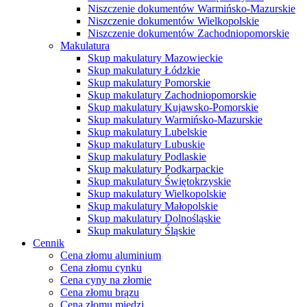
Niszczenie dokumentów Warmińsko-Mazurskie
Niszczenie dokumentów Wielkopolskie
Niszczenie dokumentów Zachodniopomorskie
Makulatura
Skup makulatury Mazowieckie
Skup makulatury Łódzkie
Skup makulatury Pomorskie
Skup makulatury Zachodniopomorskie
Skup makulatury Kujawsko-Pomorskie
Skup makulatury Warmińsko-Mazurskie
Skup makulatury Lubelskie
Skup makulatury Lubuskie
Skup makulatury Podlaskie
Skup makulatury Podkarpackie
Skup makulatury Świętokrzyskie
Skup makulatury Wielkopolskie
Skup makulatury Małopolskie
Skup makulatury Dolnośląskie
Skup makulatury Śląskie
Cennik
Cena złomu aluminium
Cena złomu cynku
Cena cyny na złomie
Cena złomu brązu
Cena złomu miedzi