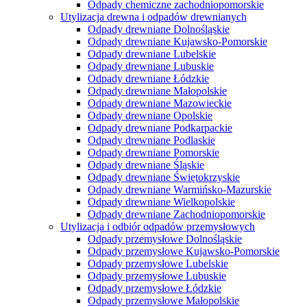
Odpady chemiczne zachodniopomorskie
Utylizacja drewna i odpadów drewnianych
Odpady drewniane Dolnośląskie
Odpady drewniane Kujawsko-Pomorskie
Odpady drewniane Lubelskie
Odpady drewniane Lubuskie
Odpady drewniane Łódzkie
Odpady drewniane Małopolskie
Odpady drewniane Mazowieckie
Odpady drewniane Opolskie
Odpady drewniane Podkarpackie
Odpady drewniane Podlaskie
Odpady drewniane Pomorskie
Odpady drewniane Śląskie
Odpady drewniane Świętokrzyskie
Odpady drewniane Warmińsko-Mazurskie
Odpady drewniane Wielkopolskie
Odpady drewniane Zachodniopomorskie
Utylizacja i odbiór odpadów przemysłowych
Odpady przemysłowe Dolnośląskie
Odpady przemysłowe Kujawsko-Pomorskie
Odpady przemysłowe Lubelskie
Odpady przemysłowe Lubuskie
Odpady przemysłowe Łódzkie
Odpady przemysłowe Małopolskie