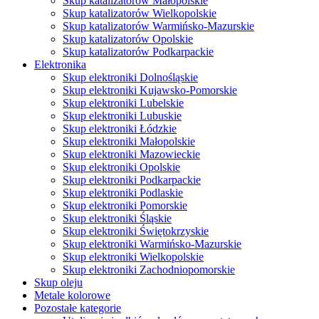
Skup katalizatorów Małopolskie
Skup katalizatorów Wielkopolskie
Skup katalizatorów Warmińsko-Mazurskie
Skup katalizatorów Opolskie
Skup katalizatorów Podkarpackie
Elektronika
Skup elektroniki Dolnośląskie
Skup elektroniki Kujawsko-Pomorskie
Skup elektroniki Lubelskie
Skup elektroniki Lubuskie
Skup elektroniki Łódzkie
Skup elektroniki Małopolskie
Skup elektroniki Mazowieckie
Skup elektroniki Opolskie
Skup elektroniki Podkarpackie
Skup elektroniki Podlaskie
Skup elektroniki Pomorskie
Skup elektroniki Śląskie
Skup elektroniki Świętokrzyskie
Skup elektroniki Warmińsko-Mazurskie
Skup elektroniki Wielkopolskie
Skup elektroniki Zachodniopomorskie
Skup oleju
Metale kolorowe
Pozostałe kategorie