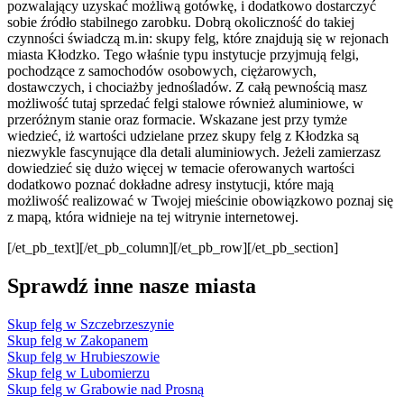
pozwalający uzyskać możliwą gotówkę, i dodatkowo dostarczyć
sobie źródło stabilnego zarobku. Dobrą okoliczność do takiej
czynności świadczą m.in: skupy felg, które znajdują się w rejonach
miasta Kłodzko. Tego właśnie typu instytucje przyjmują felgi,
pochodzące z samochodów osobowych, ciężarowych,
dostawczych, i chociażby jednośladów. Z całą pewnością masz
możliwość tutaj sprzedać felgi stalowe również aluminiowe, w
przeróżnym stanie oraz formacie. Wskazane jest przy tymże
wiedzieć, iż wartości udzielane przez skupy felg z Kłodzka są
niezwykle fascynujące dla detali aluminiowych. Jeżeli zamierzasz
dowiedzieć się dużo więcej w temacie oferowanych wartości
dodatkowo poznać dokładne adresy instytucji, które mają
możliwość realizować w Twojej mieścinie obowiązkowo poznaj się
z mapą, która widnieje na tej witrynie internetowej.
[/et_pb_text][/et_pb_column][/et_pb_row][/et_pb_section]
Sprawdź inne nasze miasta
Skup felg w Szczebrzeszynie
Skup felg w Zakopanem
Skup felg w Hrubieszowie
Skup felg w Lubomierzu
Skup felg w Grabowie nad Prosną