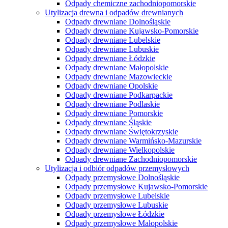
Odpady chemiczne zachodniopomorskie
Utylizacja drewna i odpadów drewnianych
Odpady drewniane Dolnośląskie
Odpady drewniane Kujawsko-Pomorskie
Odpady drewniane Lubelskie
Odpady drewniane Lubuskie
Odpady drewniane Łódzkie
Odpady drewniane Małopolskie
Odpady drewniane Mazowieckie
Odpady drewniane Opolskie
Odpady drewniane Podkarpackie
Odpady drewniane Podlaskie
Odpady drewniane Pomorskie
Odpady drewniane Śląskie
Odpady drewniane Świętokrzyskie
Odpady drewniane Warmińsko-Mazurskie
Odpady drewniane Wielkopolskie
Odpady drewniane Zachodniopomorskie
Utylizacja i odbiór odpadów przemysłowych
Odpady przemysłowe Dolnośląskie
Odpady przemysłowe Kujawsko-Pomorskie
Odpady przemysłowe Lubelskie
Odpady przemysłowe Lubuskie
Odpady przemysłowe Łódzkie
Odpady przemysłowe Małopolskie