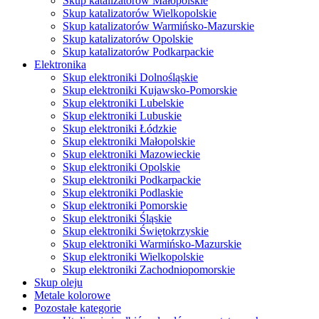
Skup katalizatorów Małopolskie
Skup katalizatorów Wielkopolskie
Skup katalizatorów Warmińsko-Mazurskie
Skup katalizatorów Opolskie
Skup katalizatorów Podkarpackie
Elektronika
Skup elektroniki Dolnośląskie
Skup elektroniki Kujawsko-Pomorskie
Skup elektroniki Lubelskie
Skup elektroniki Lubuskie
Skup elektroniki Łódzkie
Skup elektroniki Małopolskie
Skup elektroniki Mazowieckie
Skup elektroniki Opolskie
Skup elektroniki Podkarpackie
Skup elektroniki Podlaskie
Skup elektroniki Pomorskie
Skup elektroniki Śląskie
Skup elektroniki Świętokrzyskie
Skup elektroniki Warmińsko-Mazurskie
Skup elektroniki Wielkopolskie
Skup elektroniki Zachodniopomorskie
Skup oleju
Metale kolorowe
Pozostałe kategorie