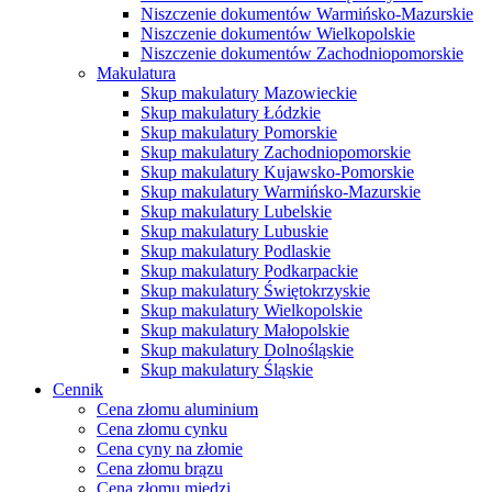
Niszczenie dokumentów Warmińsko-Mazurskie
Niszczenie dokumentów Wielkopolskie
Niszczenie dokumentów Zachodniopomorskie
Makulatura
Skup makulatury Mazowieckie
Skup makulatury Łódzkie
Skup makulatury Pomorskie
Skup makulatury Zachodniopomorskie
Skup makulatury Kujawsko-Pomorskie
Skup makulatury Warmińsko-Mazurskie
Skup makulatury Lubelskie
Skup makulatury Lubuskie
Skup makulatury Podlaskie
Skup makulatury Podkarpackie
Skup makulatury Świętokrzyskie
Skup makulatury Wielkopolskie
Skup makulatury Małopolskie
Skup makulatury Dolnośląskie
Skup makulatury Śląskie
Cennik
Cena złomu aluminium
Cena złomu cynku
Cena cyny na złomie
Cena złomu brązu
Cena złomu miedzi