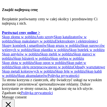
Znajdź najlepszą cenę
Bezpłatnie porównamy ceny w całej okolicy
i przedstawimy Ci
najlepszą z nich.
Porównaj ceny online >
Skup złomu w pobliżu
Auto szroty
Skup katalizatorów w
pobliżu
Skup makulatury w pobliżu
Elektrozłomy i elektrośmieci
Skupy komórek i smartfonów
Skup gruzu w pobliżu
Skup surowców
wtórnych w pobliżu
Skup plastiku w pobliżu
Skup butelek w pobliżu
Skup antyków w pobliżu
Skup mebli w pobliżu
Skup staroci w
pobliżu
Skup biżuterii w pobliżu
Skup srebra w pobliżu
Skup złota w pobliżu
Skup opon w pobliżu
Skup palet w
pobliżu
Skup oleju przepracowanego w pobliżu
Odpady warsztatowe
Skup metali kolorowych w pobliżu
Skup felg w pobliżu
Skup kabli
w pobliżu
Skup akumulatorów
Polityka prywatności
Ta strona korzysta z ciasteczek, aby świadczyć usługi na wysokim
poziomie i prezentować spersonalizowane reklamy. Dalsze
korzystanie ze strony oznacza, że zgadzasz się na ich użycie.
Zgadzam się
Polityka prywatności
Manage consent