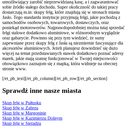
umożliwiający zarobić nieprzewidzianą kasę, a i zagwarantować
sobie źródło stałego dochodu. Super okoliczność do takiej pracy
dostarczają m.in: skupy felg, które znajdują się w stronach miasta
Jasło. Tego standardu instytucje przyjmują felgi, jakie pochodzą z
samochodów osobowych, towarowych, dostawczych, oraz
poniekąd motorowerów. Najprawdopodobniej można tutaj sprzedać
felgi stalowe dodatkowo aluminiowe, w różnorodnym wyglądzie
oraz gabarycie. Powinno się przy tym wiedzieć, że sumy
zapewniane przez skupy felg z Jasła są niezmiernie fascynujące dla
akcesoriów aluminiowych. Jeżeli planujesz dowiedzieć się dużo
więcej na temat przedstawianych stawek dodatkowo poznać adresy
marek, jakie mają szansę funkcjonować w Twojej miejscowości
obowiązkowo zaznajom się z mapką, która widnieje na obecnej
stronie www.
[/et_pb_text][/et_pb_column][/et_pb_row][/et_pb_section]
Sprawdź inne nasze miasta
Skup felg w Pułtusku
Skup felg w Zabrzu
Skup felg w Margoninie
Skup felg w Kazimierzu Dolnym
Skup felg w Sieradzu