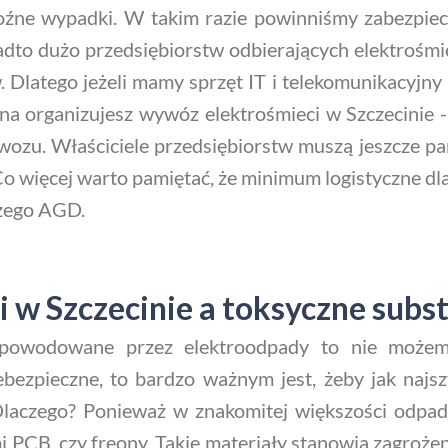
roźne wypadki. W takim razie powinniśmy zabezpiecz
to dużo przedsiębiorstw odbierających elektrośmi
Dlatego jeżeli mamy sprzęt IT i telekomunikacyjny
na organizujesz wywóz elektrośmieci w Szczecinie - 
ozu. Właściciele przedsiębiorstw muszą jeszcze p
 Co więcej warto pamiętać, że minimum logistyczne d
użego AGD.
i w Szczecinie a toksyczne subs
 spowodowane przez elektroodpady to nie możem
ebezpieczne, to bardzo ważnym jest, żeby jak najs
e. Dlaczego? Ponieważ w znakomitej większości odpa
i PCB, czy freony. Takie materiały stanowią zagrożen