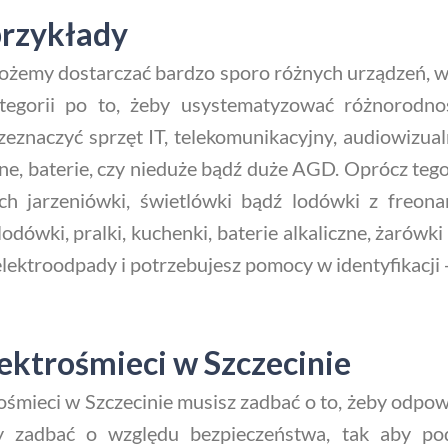
przykłady
ożemy dostarczać bardzo sporo różnych urządzeń, w
gorii po to, żeby usystematyzować różnorodność 
eznaczyć sprzęt IT, telekomunikacyjny, audiowizual
ne, baterie, czy nieduże bądź duże AGD. Oprócz te
ich jarzeniówki, świetlówki bądź lodówki z freon
odówki, pralki, kuchenki, baterie alkaliczne, żarówki
 elektroodpady i potrzebujesz pomocy w identyfikacji
lektrośmieci w Szczecinie
rośmieci w Szczecinie musisz zadbać o to, żeby odpo
zadbać o względu bezpieczeństwa, tak aby pod