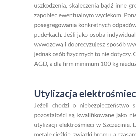
uszkodzenia, skaleczenia bądź inne g
zapobiec ewentualnym wyciekom. Ponad
posegregowania konkretnych odpadów. 
pudełkach. Jeśli jako osoba indywidual
wywozową i doprecyzujesz sposób wyw
jednak osób fizycznych to nie dotyczy.
AGD, a dla firm minimum 100 kg nied
Utylizacja elektrośmiec
Jeżeli chodzi o niebezpieczeństwo
pozostałości są kwalifikowane jako ni
utylizacji elektrośmieci w Szczecini
metale ciężkie, związki bromu, a czasam