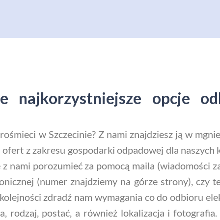
 najkorzystniejsze opcje od
trośmieci w Szczecinie? Z nami znajdziesz ją w mgn
 ofert z zakresu gospodarki odpadowej dla naszych k
ę z nami porozumieć za pomocą maila (wiadomości z
onicznej (numer znajdziemy na górze strony), czy t
 kolejności zdradź nam wymagania co do odbioru ele
ga, rodzaj, postać, a również lokalizacja i fotograf