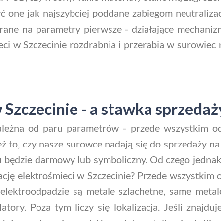
 one jak najszybciej poddane zabiegom neutralizacj
ierane na parametry pierwsze - działające mechani
ieci w Szczecinie rozdrabnia i przerabia w surowie
Szczecinie - a stawka sprzeda
leżna od paru parametrów - przede wszystkim od 
eż to, czy nasze surowce nadają się do sprzedaży na 
u będzie darmowy lub symboliczny. Od czego jednak 
izację elektrośmieci w Szczecinie? Przede wszystkim
 elektroodpadzie są metale szlachetne, same metale
ulatory. Poza tym liczy się lokalizacja. Jeśli znajd