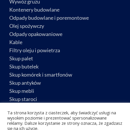
Wywóz gruzu
Kontenery budowlane
Odpady budowlane i poremontowe
Olej spożywczy
Odpady opakowaniowe
Kable
Filtry oleju i powietrza
Skup palet
Skup butelek
Skup komórek i smartfonów
Skup antyków
Skup mebli
Skup staroci
Skup biżuterii
Ta strona korzysta z ciasteczek, aby świadczyć usługi na
Skup srebra
wysokim poziomie i prezentować spersonalizowane
reklamy. Dalsze korzystanie ze strony oznacza, że zgadzasz
Skup złota
się na ich użycie.