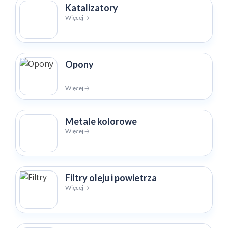
Katalizatory
Więcej 🡢
Opony
Więcej 🡢
Metale kolorowe
Więcej 🡢
Filtry oleju i powietrza
Więcej 🡢