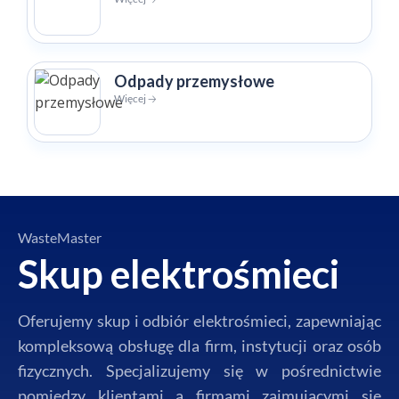
Odpady przemysłowe
Więcej 🡢
WasteMaster
Skup elektrośmieci
Oferujemy skup i odbiór elektrośmieci, zapewniając
kompleksową obsługę dla firm, instytucji oraz osób
fizycznych. Specjalizujemy się w pośrednictwie
pomiędzy klientami a firmami zajmującymi się