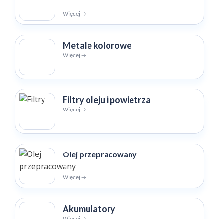
Więcej 🡢
Metale kolorowe
Więcej 🡢
Filtry oleju i powietrza
Więcej 🡢
Olej przepracowany
Więcej 🡢
Akumulatory
Więcej 🡢