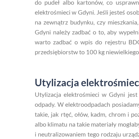
do pudeł albo kartonów, co uspraw
elektrośmieci w Gdyni. Jeśli jesteś os
na zewnątrz budynku, czy mieszkania,
Gdyni należy zadbać o to, aby wypełni
warto zadbać o wpis do rejestru BDO
przedsiębiorstw to 100 kg niewielkiego
Utylizacja elektrośmiec
Utylizacja elektrośmieci w Gdyni je
odpady. W elektroodpadach posiadamy n
takie, jak rtęć, ołów, kadm, chrom i p
albo klimatu na takie materiały mogłab
i neutralizowaniem tego rodzaju urządz