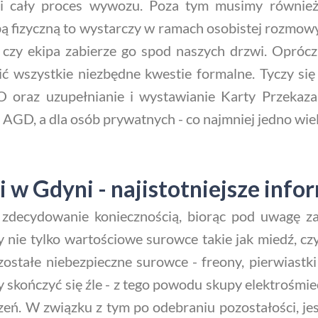
ni cały proces wywozu. Poza tym musimy równie
obą fizyczną to wystarczy w ramach osobistej rozmow
 czy ekipa zabierze go spod naszych drzwi. Opróc
ć wszystkie niezbędne kwestie formalne. Tyczy się
 oraz uzupełnianie i wystawianie Karty Przekaz
 AGD, a dla osób prywatnych - co najmniej jedno wie
i w Gdyni - najistotniejsze info
st zdecydowanie koniecznością, biorąc pod uwagę 
ie tylko wartościowe surowce takie jak miedź, czy m
ozostałe niebezpieczne surowce - freony, pierwiast
y skończyć się źle - z tego powodu skupy elektrośmi
eń. W związku z tym po odebraniu pozostałości, jes