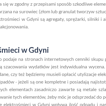
się w zgodny z przepisami sposób szkodliwe elementy
arzana na surowiec (złom lub granulat tworzyw sztuc
ktrośmieci w Gdyni są agregaty, sprężarki, silniki 
akcjonowania.
mieci w Gdyni
o podaje na stronach internetowych cenniki skupu
pcją szacowania wydatków jest indywidualna wycena.
ne, czy też będziemy musieli opłacić utylizacje ele
dów - jeżeli są one kompletne i posiadają najistot
 tych elementach zasadniczo zawarte są metale szla
sowanie tych elementów, żeby móc je odsprzedać do 
e elektrośmieci w Gdyni wpływa ilość odpadu i n