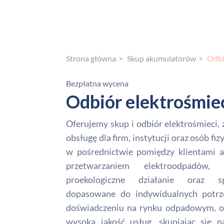
Strona główna
Skup akumulatorów
Odbi
Bezpłatna wycena
Odbiór elektrośmie
Oferujemy skup i odbiór elektrośmieci
obsługę dla firm, instytucji oraz osób fi
w pośrednictwie pomiędzy klientami a
przetwarzaniem elektroodpadów, g
proekologiczne działanie oraz sp
dopasowane do indywidualnych potrze
doświadczeniu na rynku odpadowym, of
wysoką jakość usług, skupiając się 