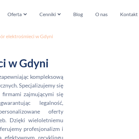
Oferta
Cenniki
Blog
O nas
Kontakt
ór elektrośmieci w Gdyni
ci w Gdyni
, zapewniając kompleksową
zycznych. Specjalizujemy się
 firmami zajmującymi się
warantując legalność,
ersonalizowane oferty
b. Dzięki wieloletniemu
erujemy profesjonalizm i
na efektywnym recyklingu