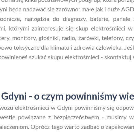
yni będą nadawać się zarówno: małe jak i duże AGD, 
rodnicze, narzędzia do diagnozy, baterie, pane
, którymi zainteresuje się skup elektrośmieci w G
ry, monitory, głośniki, radio, żarówki, telefony, cz
wo toksyczne dla klimatu i zdrowia człowieka. Jeśl
owinieneś szukać skupu elektrośmieci - skontaktuj 
 Gdyni - o czym powinniśmy wie
wozu elektrośmieci w Gdyni powinniśmy się odpowi
westie powiązane z bezpieczeństwem - musimy wła
leczeniom. Oprócz tego warto zadbać o zapakowan