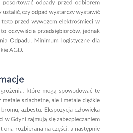
ż posortować odpady przed odbiorem
y ustalić, czy odpad wystarczy wystawić
z tego przed wywozem elektrośmieci w
 to oczywiście przedsiębiorców, jednak
ania Odpadu. Minimum logistyczne dla
lkie AGD.
rmacje
zagrożenia, które mogą spowodować te
etale szlachetne, ale i metale ciężkie
ki bromu, azbestu. Ekspozycja człowieka
eci w Gdyni zajmują się zabezpieczaniem
t ona rozbierana na części, a następnie