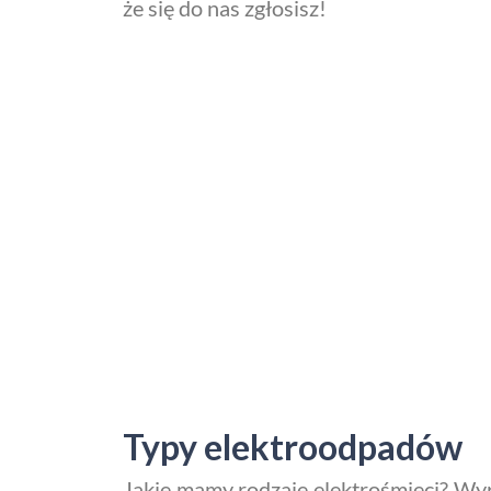
że się do nas zgłosisz!
Typy elektroodpadów
Jakie mamy rodzaje elektrośmieci? Wy