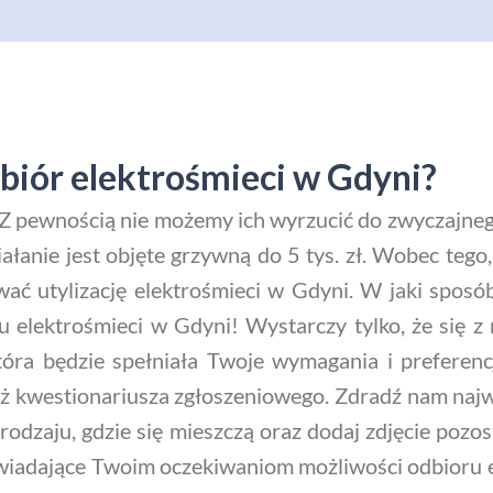
iór elektrośmieci w Gdyni?
Z pewnością nie możemy ich wyrzucić do zwyczajnego
ałanie jest objęte grzywną do 5 tys. zł. Wobec tego,
ać utylizację elektrośmieci w Gdyni. W jaki sposó
elektrośmieci w Gdyni! Wystarczy tylko, że się z
 która będzie spełniała Twoje wymagania i preferen
y też kwestionariusza zgłoszeniowego. Zdradź nam na
 rodzaju, gdzie się mieszczą oraz dodaj zdjęcie pozo
dające Twoim oczekiwaniom możliwości odbioru ele