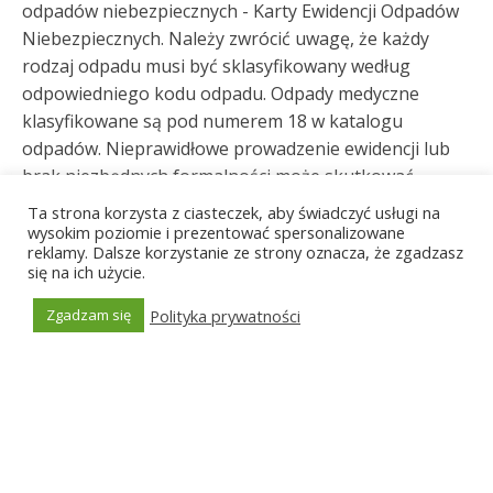
odpadów niebezpiecznych - Karty Ewidencji Odpadów
Niebezpiecznych. Należy zwrócić uwagę, że każdy
rodzaj odpadu musi być sklasyfikowany według
odpowiedniego kodu odpadu. Odpady medyczne
klasyfikowane są pod numerem 18 w katalogu
odpadów. Nieprawidłowe prowadzenie ewidencji lub
brak niezbędnych formalności może skutkować
nałożeniem kar. W związku z powyższym, polecane
Ta strona korzysta z ciasteczek, aby świadczyć usługi na
jest właściwe zapoznanie się z obowiązującymi
wysokim poziomie i prezentować spersonalizowane
reklamy. Dalsze korzystanie ze strony oznacza, że zgadzasz
przepisami i ewentualne skonsultowanie się z
się na ich użycie.
konsultantem w zakresie gospodarki odpadowej.
Polityka prywatności
Zgadzam się
Najważniejsze elementy
Generated by
MPG
przygotowania do odbioru
odpadów medycznych w