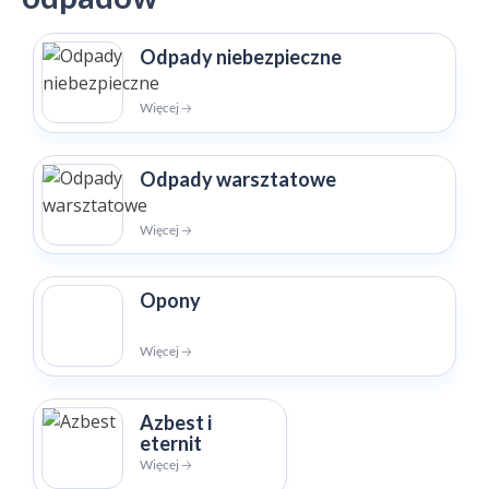
Odpady niebezpieczne
Więcej 🡢
Odpady warsztatowe
Więcej 🡢
Opony
Więcej 🡢
Azbest i
eternit
Więcej 🡢