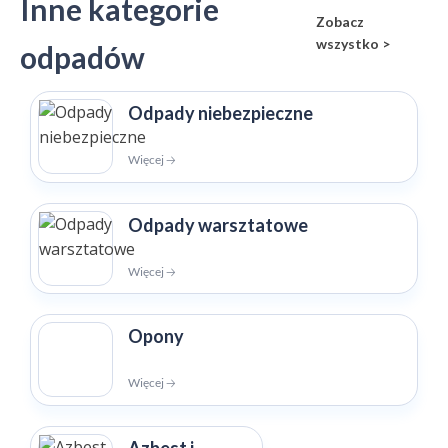
Inne kategorie
Zobacz
wszystko >
odpadów
Odpady niebezpieczne
Więcej 🡢
Odpady warsztatowe
Więcej 🡢
Opony
Więcej 🡢
Azbest i