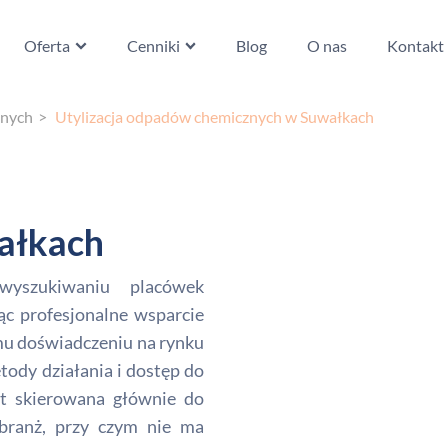
Oferta
Cenniki
Blog
O nas
Kontakt
znych
Utylizacja odpadów chemicznych w Suwałkach
ałkach
wyszukiwaniu placówek
ąc profesjonalne wsparcie
emu doświadczeniu na rynku
dy działania i dostęp do
st skierowana głównie do
branż, przy czym nie ma