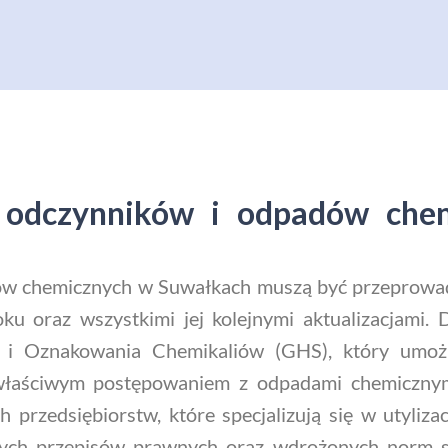
ji odczynników i odpadów ch
dów chemicznych w Suwałkach muszą być przeprow
u oraz wszystkimi jej kolejnymi aktualizacjami.
i i Oznakowania Chemikaliów (GHS), który umożl
ewłaściwym postępowaniem z odpadami chemiczny
rzedsiębiorstw, które specjalizują się w utyliza
ych przepisów prawnych oraz wdrożonych norm sy