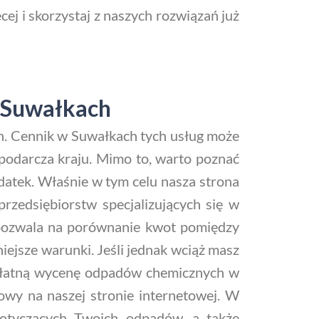
cej i skorzystaj z naszych rozwiązań już
w Suwałkach
ych. Cennik w Suwałkach tych usług może
spodarcza kraju. Mimo to, warto poznać
atek. Właśnie w tym celu nasza strona
rzedsiębiorstw specjalizujących się w
 pozwala na porównanie kwot pomiędzy
iejsze warunki. Jeśli jednak wciąż masz
zpłatną wycenę odpadów chemicznych w
owy na naszej stronie internetowej. W
dotyczących Twoich odpadów, a także