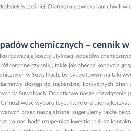
ykolwiek wcześniej. Dlatego nie zwlekaj ani chwili wię
odpadów chemicznych – cennik 
zadko rozważają koszty utylizacji odpadów chemiczn
różnorodne czynniki, takie jak obecna kondycja go
hemicznych w Suwałkach, by być gotowym na taki wyd
darmowy dostęp do najbardziej korzystnych ofert p
cznych w Suwałkach. Dodatkowo nasze rozwiązanie
i możliwość wyboru tego, które oferuje najkorzystn
owanych przez naszą stronę, sugerujemy także be
esz do nas bądź uzupełnisz kwestionariusz kontakt
dzielisz odpowiedzi na kilka prostych zapytań 