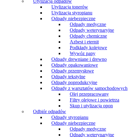
Utylizacja odpadów
Utylizacja tonerów
Utylizacja styropianu
Odpady niebezpieczne
Odpady medyczne
Odpady weterynaryjne
Odpady chemiczne
Azbest i eternit
Podkłady kolejowe
Wywóz papy
Odpady drewniane i drewno
Odpady opakowaniowe
Odpady przemysłowe
Odpady tekstylne
Odpady poprodukcyjne
Odpady z warsztatów samochodowych
Olej przepracowany
Filtry olejowe i powietrza
Skup i utylizacja opon
Odbiór odpadów
Odpady styropianu
Odpady niebezpieczne
Odpady medyczne
Odpady weterynaryjne