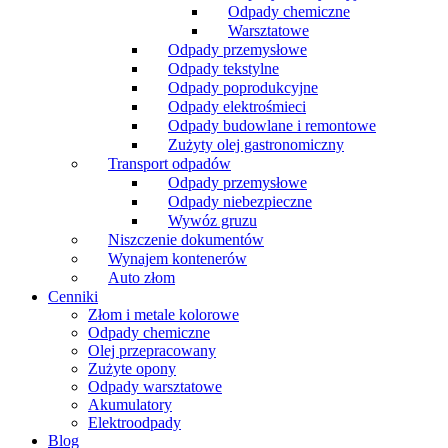
Odpady chemiczne
Warsztatowe
Odpady przemysłowe
Odpady tekstylne
Odpady poprodukcyjne
Odpady elektrośmieci
Odpady budowlane i remontowe
Zużyty olej gastronomiczny
Transport odpadów
Odpady przemysłowe
Odpady niebezpieczne
Wywóz gruzu
Niszczenie dokumentów
Wynajem kontenerów
Auto złom
Cenniki
Złom i metale kolorowe
Odpady chemiczne
Olej przepracowany
Zużyte opony
Odpady warsztatowe
Akumulatory
Elektroodpady
Blog