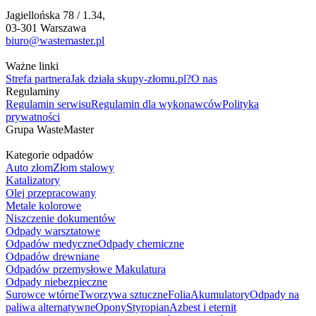
Jagiellońska 78 / 1.34,
03-301 Warszawa
biuro@wastemaster.pl
Ważne linki
Strefa partnera
Jak działa skupy-złomu.pl?
O nas
Regulaminy
Regulamin serwisu
Regulamin dla wykonawców
Polityka
prywatności
Grupa WasteMaster
Kategorie odpadów
Auto złom
Złom stalowy
Katalizatory
Olej przepracowany
Metale kolorowe
Niszczenie dokumentów
Odpady warsztatowe
Odpadów medyczne
Odpady chemiczne
Odpadów drewniane
Odpadów przemysłowe
Makulatura
Odpady niebezpieczne
Surowce wtórne
Tworzywa sztuczne
Folia
Akumulatory
Odpady na
paliwa alternatywne
Opony
Styropian
Azbest i eternit