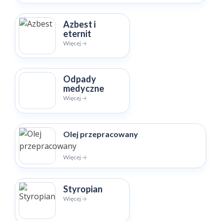
Azbest i
eternit
Więcej 🡢
Odpady
medyczne
Więcej 🡢
Olej przepracowany
Więcej 🡢
Styropian
Więcej 🡢