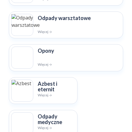
Odpady warsztatowe
Więcej 🡢
Opony
Więcej 🡢
Azbest i
eternit
Więcej 🡢
Odpady
medyczne
Więcej 🡢