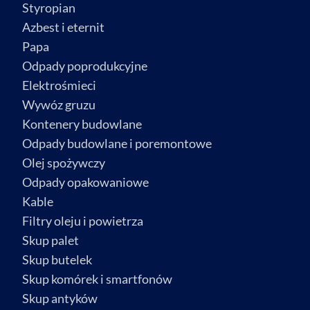
Styropian
Azbest i eternit
Papa
Odpady poprodukcyjne
Elektrośmieci
Wywóz gruzu
Kontenery budowlane
Odpady budowlane i poremontowe
Olej spożywczy
Odpady opakowaniowe
Kable
Filtry oleju i powietrza
Skup palet
Skup butelek
Skup komórek i smartfonów
Skup antyków