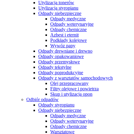
Utylizacja tonerów
Utylizacja styropianu
Odpady niebezpieczne
Odpady medyczne
Odpady weterynaryjne
Odpady chemiczne
Azbest i eternit
Podkłady kolejowe
Wywóz papy
Odpady drewniane i drewno
Odpady opakowaniowe
Odpady przemysłowe
Odpady tekstylne
Odpady poprodukcyjne
Odpady z warsztatów samochodowych
Olej przepracowany
Filtry olejowe i powietrza
Skup i utylizacja opon
Odbiór odpadów
Odpady styropianu
Odpady niebezpieczne
Odpady medyczne
Odpady weterynaryjne
Odpady chemiczne
Warsztatowe