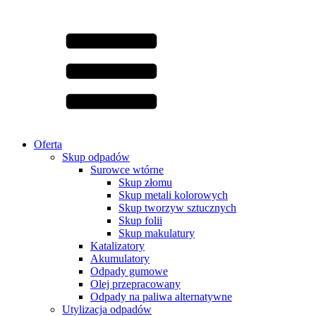
Oferta
Skup odpadów
Surowce wtórne
Skup złomu
Skup metali kolorowych
Skup tworzyw sztucznych
Skup folii
Skup makulatury
Katalizatory
Akumulatory
Odpady gumowe
Olej przepracowany
Odpady na paliwa alternatywne
Utylizacja odpadów