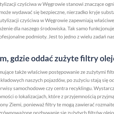
 utylizacji czyściwa w Węgrowie stanowi znaczące og
może wydawać się bezpieczne, nierzadko kryje substa
 utylizacji czyściwa w Węgrowie zapewniają właściwe
ożenie dla naszego środowiska. Tak samo funkcjonuj
ofesjonalne podmioty. Jest to jedno z wielu zadań na
, gdzie oddać zużyte filtry o
jmujące także właściwe postępowanie ze zużytymi fil
 składowych naszych pojazdów, po zużyciu stają się
erwisy samochodowe czy centra recyklingu. Wystarczy
mości o lokalizacjach, które z przyjemnością przyjmą
ony Ziemi, ponieważ filtry te mogą zawierać rozmait
zrównoważone pozbywanie się zużytych filtrów olej