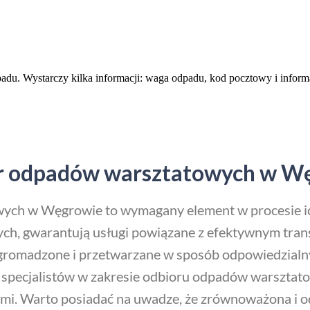
padu. Wystarczy kilka informacji: waga odpadu, kod pocztowy i infor
iór odpadów warsztatowych w W
ch w Węgrowie to wymagany element w procesie ich 
ch, gwarantują usługi powiązane z efektywnym tran
romadzone i przetwarzane w sposób odpowiedzialny
g specjalistów w zakresie odbioru odpadów warsztat
iami. Warto posiadać na uwadze, że zrównoważona i