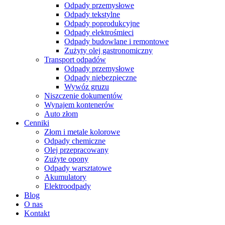
Odpady przemysłowe
Odpady tekstylne
Odpady poprodukcyjne
Odpady elektrośmieci
Odpady budowlane i remontowe
Zużyty olej gastronomiczny
Transport odpadów
Odpady przemysłowe
Odpady niebezpieczne
Wywóz gruzu
Niszczenie dokumentów
Wynajem kontenerów
Auto złom
Cenniki
Złom i metale kolorowe
Odpady chemiczne
Olej przepracowany
Zużyte opony
Odpady warsztatowe
Akumulatory
Elektroodpady
Blog
O nas
Kontakt