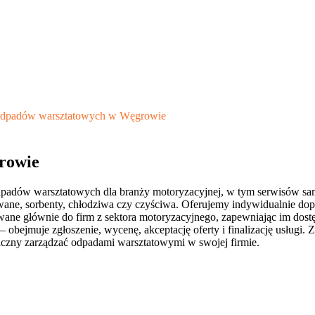
 odpadów warsztatowych w Węgrowie
rowie
dpadów warsztatowych dla branży motoryzacyjnej, w tym serwisów sa
owane, sorbenty, chłodziwa czy czyściwa. Oferujemy indywidualnie dop
ane głównie do firm z sektora motoryzacyjnego, zapewniając im dostęp
y – obejmuje zgłoszenie, wycenę, akceptację oferty i finalizację usłu
giczny zarządzać odpadami warsztatowymi w swojej firmie.