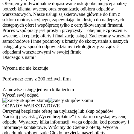
Oferujemy indywidualnie dopasowane usługi obejmującej analizę
potrzeb klienta, wycenę oraz organizację odbioru odpadów
warsztatowych. Nasze usługi są skierowane głównie do firm z
sektora motoryzacyjnego, zapewniając im dostęp do najlepszych
dostępnych ofert i współpracę tylko z certyfikowanymi firmami.
Proces współpracy jest prosty i przejrzysty – obejmuje zgłoszenie,
wycenę, akceptację oferty i finalizację usługi. Zachęcamy warsztaty
samochodowe i inne podmioty z branży do skorzystania z naszych
usług, aby w sposób odpowiedzialny i ekologiczny zarządzać
odpadami warsztatowymi w swojej firmie.
Dlaczego z nami?
Wycena nic nie kosztuje
Porównasz ceny z 200 różnych firm
Zamówisz usługę jednym kliknięciem
Wyceń swój odpad
ODPADY WARSZTATOWE
Otrzymaj bezpłatnie ofertę na utylizację lub skup odpadów
Naciśnij przycisk „Wyceń bezpłatnie” i za darmo uzyskaj wycenę
odpadu. Wystarczy kilka informacji: waga odpadu, kod pocztowy i
informacje kontaktowe. Wrócimy do Ciebie z ofertą. Wycena
odpadu nie zobowiązuje Cię do przyjęcia naszej oferty.