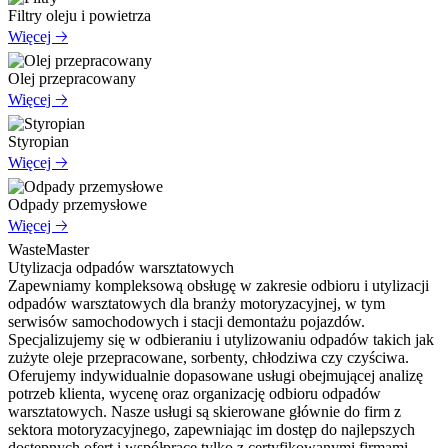
Filtry oleju i powietrza
Więcej 🡢
Olej przepracowany
Więcej 🡢
Styropian
Więcej 🡢
Odpady przemysłowe
Więcej 🡢
WasteMaster
Utylizacja odpadów warsztatowych
Zapewniamy kompleksową obsługę w zakresie odbioru i utylizacji
odpadów warsztatowych dla branży motoryzacyjnej, w tym
serwisów samochodowych i stacji demontażu pojazdów.
Specjalizujemy się w odbieraniu i utylizowaniu odpadów takich jak
zużyte oleje przepracowane, sorbenty, chłodziwa czy czyściwa.
Oferujemy indywidualnie dopasowane usługi obejmującej analizę
potrzeb klienta, wycenę oraz organizację odbioru odpadów
warsztatowych. Nasze usługi są skierowane głównie do firm z
sektora motoryzacyjnego, zapewniając im dostęp do najlepszych
dostępnych ofert i współpracę tylko z certyfikowanymi firmami.