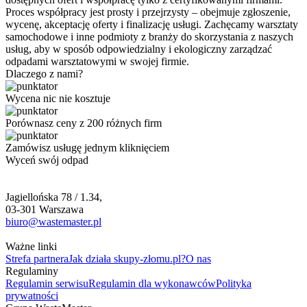
Proces współpracy jest prosty i przejrzysty – obejmuje zgłoszenie,
wycenę, akceptację oferty i finalizację usługi. Zachęcamy warsztaty
samochodowe i inne podmioty z branży do skorzystania z naszych
usług, aby w sposób odpowiedzialny i ekologiczny zarządzać
odpadami warsztatowymi w swojej firmie.
Dlaczego z nami?
Wycena nic nie kosztuje
Porównasz ceny z 200 różnych firm
Zamówisz usługę jednym kliknięciem
Wyceń swój odpad
Jagiellońska 78 / 1.34,
03-301 Warszawa
biuro@wastemaster.pl
Ważne linki
Strefa partnera
Jak działa skupy-złomu.pl?
O nas
Regulaminy
Regulamin serwisu
Regulamin dla wykonawców
Polityka
prywatności