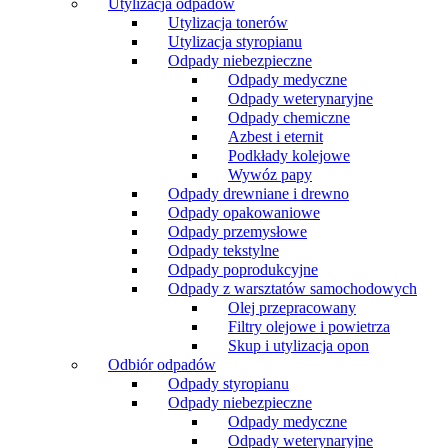
Utylizacja odpadów
Utylizacja tonerów
Utylizacja styropianu
Odpady niebezpieczne
Odpady medyczne
Odpady weterynaryjne
Odpady chemiczne
Azbest i eternit
Podkłady kolejowe
Wywóz papy
Odpady drewniane i drewno
Odpady opakowaniowe
Odpady przemysłowe
Odpady tekstylne
Odpady poprodukcyjne
Odpady z warsztatów samochodowych
Olej przepracowany
Filtry olejowe i powietrza
Skup i utylizacja opon
Odbiór odpadów
Odpady styropianu
Odpady niebezpieczne
Odpady medyczne
Odpady weterynaryjne