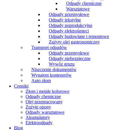
Odpady chemiczne
Warsztatowe
Odpady przemysłowe
Odpady tekstylne
Odpady poprodukcyjne
Odpady elektrośmieci
Odpady budowlane i remontowe
Zużyty olej gastronomiczny
Transport odpadów
Odpady przemysłowe
Odpady niebezpieczne
Wywóz gruzu
Niszczenie dokumentów
Wynajem kontenerów
Auto złom
Cenniki
Złom i metale kolorowe
Odpady chemiczne
Olej przepracowany
Zużyte opony
Odpady warsztatowe
Akumulatory
Elektroodpady
Blog