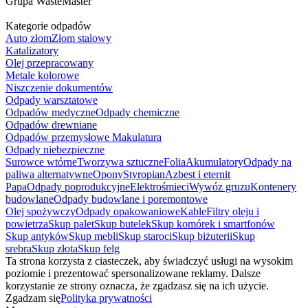
Grupa WasteMaster
Kategorie odpadów
Auto złom
Złom stalowy
Katalizatory
Olej przepracowany
Metale kolorowe
Niszczenie dokumentów
Odpady warsztatowe
Odpadów medyczne
Odpady chemiczne
Odpadów drewniane
Odpadów przemysłowe
Makulatura
Odpady niebezpieczne
Surowce wtórne
Tworzywa sztuczne
Folia
Akumulatory
Odpady na
paliwa alternatywne
Opony
Styropian
Azbest i eternit
Papa
Odpady poprodukcyjne
Elektrośmieci
Wywóz gruzu
Kontenery
budowlane
Odpady budowlane i poremontowe
Olej spożywczy
Odpady opakowaniowe
Kable
Filtry oleju i
powietrza
Skup palet
Skup butelek
Skup komórek i smartfonów
Skup antyków
Skup mebli
Skup staroci
Skup biżuterii
Skup
srebra
Skup złota
Skup felg
Ta strona korzysta z ciasteczek, aby świadczyć usługi na wysokim
poziomie i prezentować spersonalizowane reklamy. Dalsze
korzystanie ze strony oznacza, że zgadzasz się na ich użycie.
Zgadzam się
Polityka prywatności