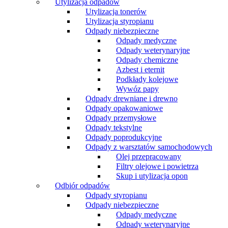
Utylizacja odpadów
Utylizacja tonerów
Utylizacja styropianu
Odpady niebezpieczne
Odpady medyczne
Odpady weterynaryjne
Odpady chemiczne
Azbest i eternit
Podkłady kolejowe
Wywóz papy
Odpady drewniane i drewno
Odpady opakowaniowe
Odpady przemysłowe
Odpady tekstylne
Odpady poprodukcyjne
Odpady z warsztatów samochodowych
Olej przepracowany
Filtry olejowe i powietrza
Skup i utylizacja opon
Odbiór odpadów
Odpady styropianu
Odpady niebezpieczne
Odpady medyczne
Odpady weterynaryjne