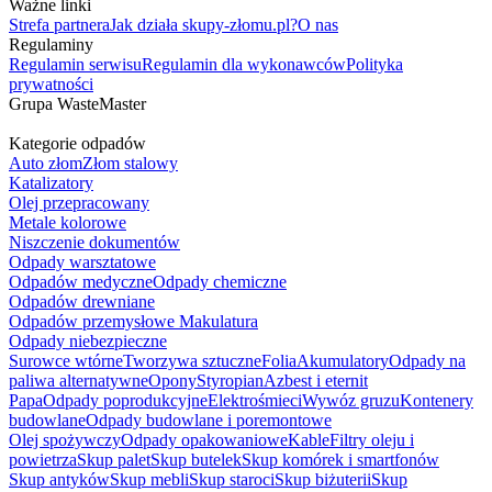
Ważne linki
Strefa partnera
Jak działa skupy-złomu.pl?
O nas
Regulaminy
Regulamin serwisu
Regulamin dla wykonawców
Polityka
prywatności
Grupa WasteMaster
Kategorie odpadów
Auto złom
Złom stalowy
Katalizatory
Olej przepracowany
Metale kolorowe
Niszczenie dokumentów
Odpady warsztatowe
Odpadów medyczne
Odpady chemiczne
Odpadów drewniane
Odpadów przemysłowe
Makulatura
Odpady niebezpieczne
Surowce wtórne
Tworzywa sztuczne
Folia
Akumulatory
Odpady na
paliwa alternatywne
Opony
Styropian
Azbest i eternit
Papa
Odpady poprodukcyjne
Elektrośmieci
Wywóz gruzu
Kontenery
budowlane
Odpady budowlane i poremontowe
Olej spożywczy
Odpady opakowaniowe
Kable
Filtry oleju i
powietrza
Skup palet
Skup butelek
Skup komórek i smartfonów
Skup antyków
Skup mebli
Skup staroci
Skup biżuterii
Skup