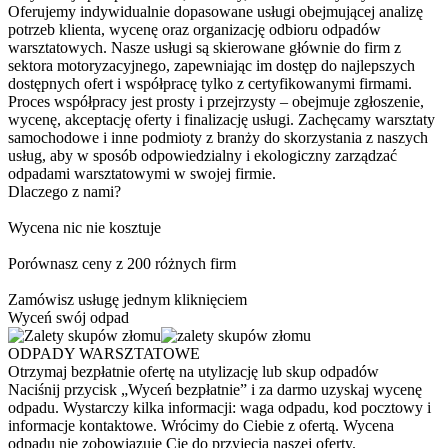
Oferujemy indywidualnie dopasowane usługi obejmującej analizę
potrzeb klienta, wycenę oraz organizację odbioru odpadów
warsztatowych. Nasze usługi są skierowane głównie do firm z
sektora motoryzacyjnego, zapewniając im dostęp do najlepszych
dostępnych ofert i współpracę tylko z certyfikowanymi firmami.
Proces współpracy jest prosty i przejrzysty – obejmuje zgłoszenie,
wycenę, akceptację oferty i finalizację usługi. Zachęcamy warsztaty
samochodowe i inne podmioty z branży do skorzystania z naszych
usług, aby w sposób odpowiedzialny i ekologiczny zarządzać
odpadami warsztatowymi w swojej firmie.
Dlaczego z nami?
Wycena nic nie kosztuje
Porównasz ceny z 200 różnych firm
Zamówisz usługę jednym kliknięciem
Wyceń swój odpad
ODPADY WARSZTATOWE
Otrzymaj bezpłatnie ofertę na utylizację lub skup odpadów
Naciśnij przycisk „Wyceń bezpłatnie” i za darmo uzyskaj wycenę
odpadu. Wystarczy kilka informacji: waga odpadu, kod pocztowy i
informacje kontaktowe. Wrócimy do Ciebie z ofertą. Wycena
odpadu nie zobowiązuje Cię do przyjęcia naszej oferty.