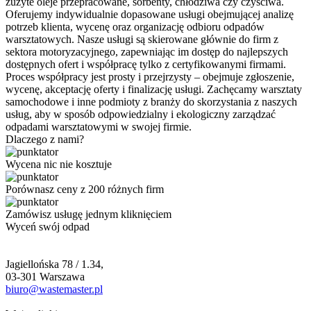
zużyte oleje przepracowane, sorbenty, chłodziwa czy czyściwa.
Oferujemy indywidualnie dopasowane usługi obejmującej analizę
potrzeb klienta, wycenę oraz organizację odbioru odpadów
warsztatowych. Nasze usługi są skierowane głównie do firm z
sektora motoryzacyjnego, zapewniając im dostęp do najlepszych
dostępnych ofert i współpracę tylko z certyfikowanymi firmami.
Proces współpracy jest prosty i przejrzysty – obejmuje zgłoszenie,
wycenę, akceptację oferty i finalizację usługi. Zachęcamy warsztaty
samochodowe i inne podmioty z branży do skorzystania z naszych
usług, aby w sposób odpowiedzialny i ekologiczny zarządzać
odpadami warsztatowymi w swojej firmie.
Dlaczego z nami?
Wycena nic nie kosztuje
Porównasz ceny z 200 różnych firm
Zamówisz usługę jednym kliknięciem
Wyceń swój odpad
Jagiellońska 78 / 1.34,
03-301 Warszawa
biuro@wastemaster.pl