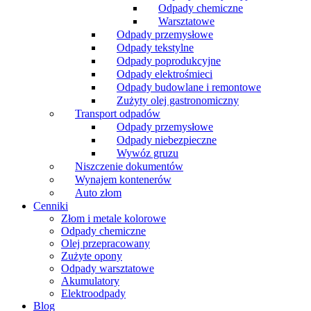
Odpady chemiczne
Warsztatowe
Odpady przemysłowe
Odpady tekstylne
Odpady poprodukcyjne
Odpady elektrośmieci
Odpady budowlane i remontowe
Zużyty olej gastronomiczny
Transport odpadów
Odpady przemysłowe
Odpady niebezpieczne
Wywóz gruzu
Niszczenie dokumentów
Wynajem kontenerów
Auto złom
Cenniki
Złom i metale kolorowe
Odpady chemiczne
Olej przepracowany
Zużyte opony
Odpady warsztatowe
Akumulatory
Elektroodpady
Blog