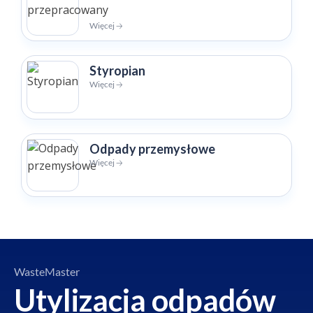
Więcej 🡢
Styropian
Więcej 🡢
Odpady przemysłowe
Więcej 🡢
WasteMaster
Utylizacja odpadów