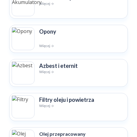
Więcej 🡢
Opony
Więcej 🡢
Azbest i eternit
Więcej 🡢
Filtry oleju i powietrza
Więcej 🡢
Olej przepracowany