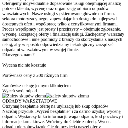
Oferujemy indywidualnie dopasowane usługi obejmującej analizę
potrzeb klienta, wycenę oraz organizację odbioru odpadów
warsztatowych. Nasze usługi są skierowane głównie do firm z
sektora motoryzacyjnego, zapewniając im dostęp do najlepszych
dostępnych ofert i współpracę tylko z certyfikowanymi firmami.
Proces współpracy jest prosty i przejrzysty – obejmuje zgłoszenie,
wycenę, akceptację oferty i finalizację usługi. Zachęcamy warsztaty
samochodowe i inne podmioty z branży do skorzystania z naszych
usług, aby w sposób odpowiedzialny i ekologiczny zarządzać
odpadami warsztatowymi w swojej firmie.
Dlaczego z nami?
Wycena nic nie kosztuje
Porównasz ceny z 200 różnych firm
Zamówisz usługę jednym kliknięciem
Wyceń swój odpad
ODPADY WARSZTATOWE
Otrzymaj bezpłatnie ofertę na utylizację lub skup odpadów
Naciśnij przycisk „Wyceń bezpłatnie” i za darmo uzyskaj wycenę
odpadu. Wystarczy kilka informacji: waga odpadu, kod pocztowy i
informacje kontaktowe. Wrócimy do Ciebie z ofertą. Wycena
odpadu nie zobowiązuje Cię do przyjęcia naszej oferty.