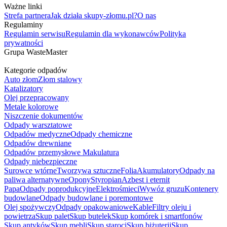
Ważne linki
Strefa partnera
Jak działa skupy-złomu.pl?
O nas
Regulaminy
Regulamin serwisu
Regulamin dla wykonawców
Polityka
prywatności
Grupa WasteMaster
Kategorie odpadów
Auto złom
Złom stalowy
Katalizatory
Olej przepracowany
Metale kolorowe
Niszczenie dokumentów
Odpady warsztatowe
Odpadów medyczne
Odpady chemiczne
Odpadów drewniane
Odpadów przemysłowe
Makulatura
Odpady niebezpieczne
Surowce wtórne
Tworzywa sztuczne
Folia
Akumulatory
Odpady na
paliwa alternatywne
Opony
Styropian
Azbest i eternit
Papa
Odpady poprodukcyjne
Elektrośmieci
Wywóz gruzu
Kontenery
budowlane
Odpady budowlane i poremontowe
Olej spożywczy
Odpady opakowaniowe
Kable
Filtry oleju i
powietrza
Skup palet
Skup butelek
Skup komórek i smartfonów
Skup antyków
Skup mebli
Skup staroci
Skup biżuterii
Skup