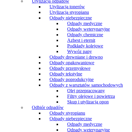
Utylizacja odpadów
Utylizacja tonerów
Utylizacja styropianu
Odpady niebezpieczne
Odpady medyczne
Odpady weterynaryjne
Odpady chemiczne
Azbest i eternit
Podkłady kolejowe
Wywóz papy
Odpady drewniane i drewno
Odpady opakowaniowe
Odpady przemysłowe
Odpady tekstylne
Odpady poprodukcyjne
Odpady z warsztatów samochodowych
Olej przepracowany
Filtry olejowe i powietrza
Skup i utylizacja opon
Odbiór odpadów
Odpady styropianu
Odpady niebezpieczne
Odpady medyczne
Odpady weterynaryjne