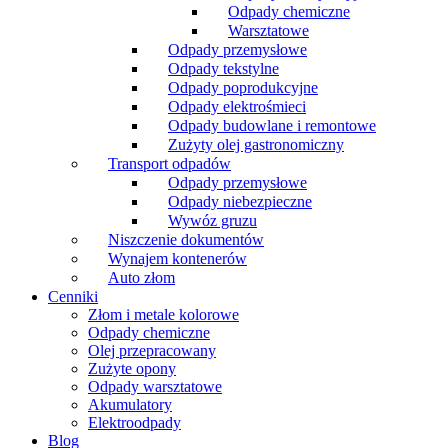
Odpady chemiczne
Warsztatowe
Odpady przemysłowe
Odpady tekstylne
Odpady poprodukcyjne
Odpady elektrośmieci
Odpady budowlane i remontowe
Zużyty olej gastronomiczny
Transport odpadów
Odpady przemysłowe
Odpady niebezpieczne
Wywóz gruzu
Niszczenie dokumentów
Wynajem kontenerów
Auto złom
Cenniki
Złom i metale kolorowe
Odpady chemiczne
Olej przepracowany
Zużyte opony
Odpady warsztatowe
Akumulatory
Elektroodpady
Blog