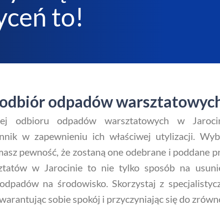
ceń to!
 odbiór odpadów warsztatowych
ącej odbioru odpadów warsztatowych w Jaroc
ik w zapewnieniu ich właściwej utylizacji. Wybie
asz pewność, że zostaną one odebrane i poddane p
atów w Jarocinie to nie tylko sposób na usunię
odpadów na środowisko. Skorzystaj z specjalistycz
arantując sobie spokój i przyczyniając się do zrów