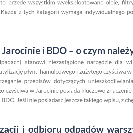
 przede wszystkim wyeksploatowane oleje, filtry 
 Każda z tych kategorii wymaga indywidualnego pode
arocinie i BDO – o czym należ
dach) stanowi niezastąpione narzędzie dla wła
utylizację płynu hamulcowego i zużytego czyściwa w J
trzeganie przepisów dotyczących unieszkodliwian
go czyściwa w Jarocinie posiada kluczowe znaczenie 
 BDO. Jeśli nie posiadasz jeszcze takiego wpisu, z c
acji i odbioru odpadów warsz