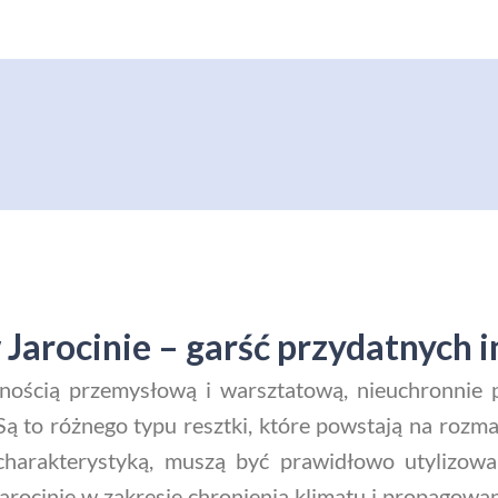
arocinie – garść przydatnych i
lnością przemysłową i warsztatową, nieuchronnie 
ą to różnego typu resztki, które powstają na rozma
charakterystyką, muszą być prawidłowo utylizowa
arocinie w zakresie chronienia klimatu i propagow