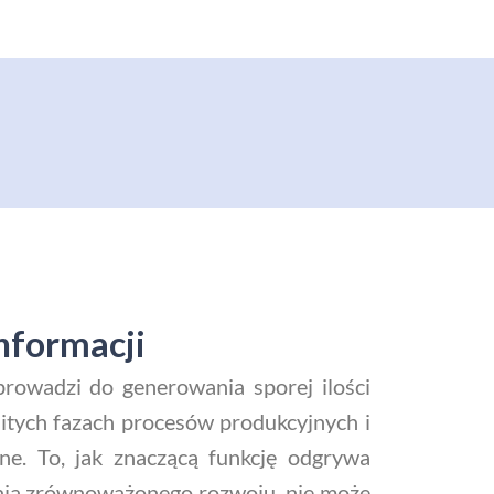
nformacji
prowadzi do generowania sporej ilości
itych fazach procesów produkcyjnych i
ne. To, jak znaczącą funkcję odgrywa
ania zrównoważonego rozwoju, nie może