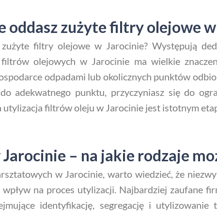
 oddasz zużyte filtry olejowe w
 zużyte filtry olejowe w Jarocinie? Występują d
 filtrów olejowych w Jarocinie ma wielkie znaczen
gospodarce odpadami lub okolicznych punktów odbioru
w do adekwatnego punktu, przyczyniasz się do og
tylizacja filtrów oleju w Jarocinie jest istotnym et
arocinie – na jakie rodzaje moż
tatowych w Jarocinie, warto wiedzieć, że niezwykl
y wpływ na proces utylizacji. Najbardziej zaufane 
ejmujące identyfikację, segregację i utylizowanie 