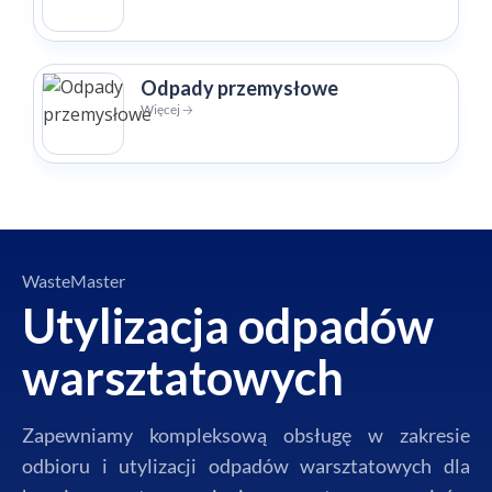
Odpady przemysłowe
Więcej 🡢
WasteMaster
Utylizacja odpadów
warsztatowych
Zapewniamy kompleksową obsługę w zakresie
odbioru i utylizacji odpadów warsztatowych dla