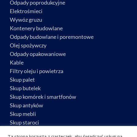
Odpady poprodukcyjne
Elektrośmieci
Wywóz gruzu
Kontenery budowlane
Odpady budowlane i poremontowe
Olej spożywczy
Odpady opakowaniowe
Kable
Filtry oleju i powietrza
Skup palet
Skup butelek
Skup komórek i smartfonów
Skup antyków
Skup mebli
Skup staroci
Skup biżuterii
Ta strona korzysta z ciasteczek, aby świadczyć usługi na