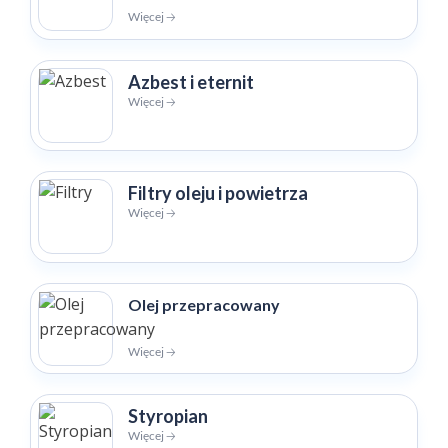
Więcej 🡢
Azbest i eternit
Więcej 🡢
Filtry oleju i powietrza
Więcej 🡢
Olej przepracowany
Więcej 🡢
Styropian
Więcej 🡢