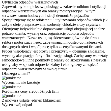
Utylizacja odpadów warsztatowych
Zapewniamy kompleksową obsługę w zakresie odbioru i utylizacji
odpadów warsztatowych dla branży motoryzacyjnej, w tym
serwisów samochodowych i stacji demontażu pojazdów.
Specjalizujemy się w odbieraniu i utylizowaniu odpadów takich jak
zużyte oleje przepracowane, sorbenty, chłodziwa czy czyściwa.
Oferujemy indywidualnie dopasowane usługi obejmującej analizę
potrzeb klienta, wycenę oraz organizację odbioru odpadów
warsztatowych. Nasze usługi są skierowane głównie do firm z
sektora motoryzacyjnego, zapewniając im dostęp do najlepszych
dostępnych ofert i współpracę tylko z certyfikowanymi firmami.
Proces współpracy jest prosty i przejrzysty – obejmuje zgłoszenie,
wycenę, akceptację oferty i finalizację usługi. Zachęcamy warsztaty
samochodowe i inne podmioty z branży do skorzystania z naszych
usług, aby w sposób odpowiedzialny i ekologiczny zarządzać
odpadami warsztatowymi w swojej firmie.
Dlaczego z nami?
Wycena nic nie kosztuje
Porównasz ceny z 200 różnych firm
Zamówisz usługę jednym kliknięciem
Wyceń swój odpad