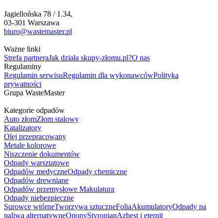
Jagiellońska 78 / 1.34,
03-301 Warszawa
biuro@wastemaster.pl
Ważne linki
Strefa partnera
Jak działa skupy-złomu.pl?
O nas
Regulaminy
Regulamin serwisu
Regulamin dla wykonawców
Polityka
prywatności
Grupa WasteMaster
Kategorie odpadów
Auto złom
Złom stalowy
Katalizatory
Olej przepracowany
Metale kolorowe
Niszczenie dokumentów
Odpady warsztatowe
Odpadów medyczne
Odpady chemiczne
Odpadów drewniane
Odpadów przemysłowe
Makulatura
Odpady niebezpieczne
Surowce wtórne
Tworzywa sztuczne
Folia
Akumulatory
Odpady na
paliwa alternatywne
Opony
Styropian
Azbest i eternit