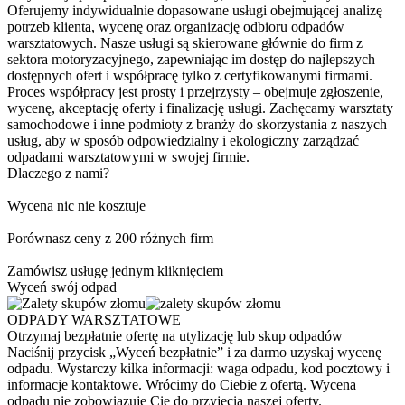
Oferujemy indywidualnie dopasowane usługi obejmującej analizę
potrzeb klienta, wycenę oraz organizację odbioru odpadów
warsztatowych. Nasze usługi są skierowane głównie do firm z
sektora motoryzacyjnego, zapewniając im dostęp do najlepszych
dostępnych ofert i współpracę tylko z certyfikowanymi firmami.
Proces współpracy jest prosty i przejrzysty – obejmuje zgłoszenie,
wycenę, akceptację oferty i finalizację usługi. Zachęcamy warsztaty
samochodowe i inne podmioty z branży do skorzystania z naszych
usług, aby w sposób odpowiedzialny i ekologiczny zarządzać
odpadami warsztatowymi w swojej firmie.
Dlaczego z nami?
Wycena nic nie kosztuje
Porównasz ceny z 200 różnych firm
Zamówisz usługę jednym kliknięciem
Wyceń swój odpad
ODPADY WARSZTATOWE
Otrzymaj bezpłatnie ofertę na utylizację lub skup odpadów
Naciśnij przycisk „Wyceń bezpłatnie” i za darmo uzyskaj wycenę
odpadu. Wystarczy kilka informacji: waga odpadu, kod pocztowy i
informacje kontaktowe. Wrócimy do Ciebie z ofertą. Wycena
odpadu nie zobowiązuje Cię do przyjęcia naszej oferty.