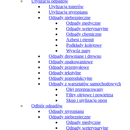
Utylizacja odpadów
Utylizacja tonerów
Utylizacja styropianu
Odpady niebezpieczne
Odpady medyczne
Odpady weterynaryjne
Odpady chemiczne
Azbest i eternit
Podkłady kolejowe
Wywóz papy
Odpady drewniane i drewno
Odpady opakowaniowe
Odpady przemysłowe
Odpady tekstylne
Odpady poprodukcyjne
Odpady z warsztatów samochodowych
Olej przepracowany
Filtry olejowe i powietrza
Skup i utylizacja opon
Odbiór odpadów
Odpady styropianu
Odpady niebezpieczne
Odpady medyczne
Odpady weterynaryjne