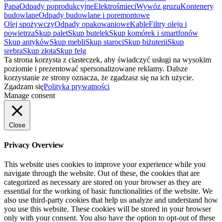
Papa
Odpady poprodukcyjne
Elektrośmieci
Wywóz gruzu
Kontenery
budowlane
Odpady budowlane i poremontowe
Olej spożywczy
Odpady opakowaniowe
Kable
Filtry oleju i
powietrza
Skup palet
Skup butelek
Skup komórek i smartfonów
Skup antyków
Skup mebli
Skup staroci
Skup biżuterii
Skup
srebra
Skup złota
Skup felg
Ta strona korzysta z ciasteczek, aby świadczyć usługi na wysokim
poziomie i prezentować spersonalizowane reklamy. Dalsze
korzystanie ze strony oznacza, że zgadzasz się na ich użycie.
Zgadzam się
Polityka prywatności
Manage consent
Close
Privacy Overview
This website uses cookies to improve your experience while you
navigate through the website. Out of these, the cookies that are
categorized as necessary are stored on your browser as they are
essential for the working of basic functionalities of the website. We
also use third-party cookies that help us analyze and understand how
you use this website. These cookies will be stored in your browser
only with your consent. You also have the option to opt-out of these