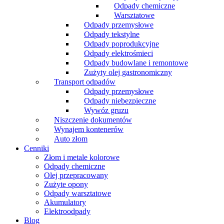
Odpady chemiczne
Warsztatowe
Odpady przemysłowe
Odpady tekstylne
Odpady poprodukcyjne
Odpady elektrośmieci
Odpady budowlane i remontowe
Zużyty olej gastronomiczny
Transport odpadów
Odpady przemysłowe
Odpady niebezpieczne
Wywóz gruzu
Niszczenie dokumentów
Wynajem kontenerów
Auto złom
Cenniki
Złom i metale kolorowe
Odpady chemiczne
Olej przepracowany
Zużyte opony
Odpady warsztatowe
Akumulatory
Elektroodpady
Blog