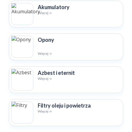
Akumulatory
Więcej 🡢
Opony
Więcej 🡢
Azbest i eternit
Więcej 🡢
Filtry oleju i powietrza
Więcej 🡢