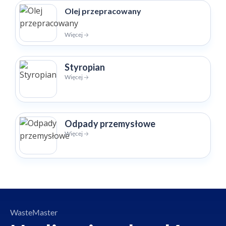
Olej przepracowany
Więcej 🡢
Styropian
Więcej 🡢
Odpady przemysłowe
Więcej 🡢
WasteMaster