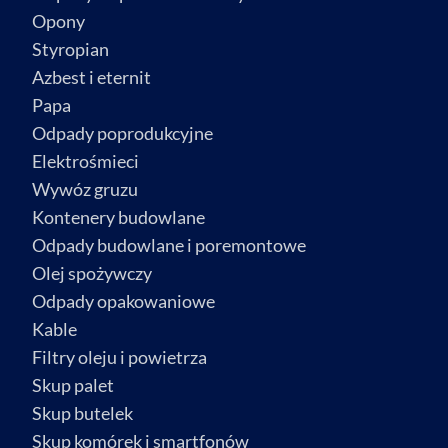
Opony
Styropian
Azbest i eternit
Papa
Odpady poprodukcyjne
Elektrośmieci
Wywóz gruzu
Kontenery budowlane
Odpady budowlane i poremontowe
Olej spożywczy
Odpady opakowaniowe
Kable
Filtry oleju i powietrza
Skup palet
Skup butelek
Skup komórek i smartfonów