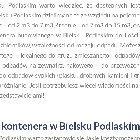
 Podlaskim warto wiedzieć, że dostępnych jest
lsku Podlaskim dzielimy na te ze względu na pojemno
e – od 2 m3 do 7 m3, średnie – od 7 m3 do 15 m3, o
nera budowlanego w Bielsku Podlaskim do ilości 
 zbiorników, w zależności od rodzaju odpadu. Może
tego – idealnego do gruzu zmieszanego i odpadów
ię odpadów na zewnątrz, hakowego – do przewożen
 do odpadów sypkich (piasku, drobnych kamieni i g
różnianie. Jeśli potrzebujesz więcej wiadomości n
rzedstawicielami!
 kontenera w Bielsku Podlaskim
dlaskim warto zastanowić się, jakie koszty możemy