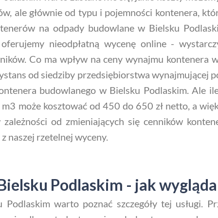
ków, ale głównie od typu i pojemności kontenera, kt
ntenerów na odpady budowlane w Bielsku Podlask
 oferujemy nieodpłatną wycenę online - wystarc
ników. Co ma wpływ na ceny wynajmu kontenera w
ystans od siedziby przedsiębiorstwa wynajmującej po
ntenera budowlanego w Bielsku Podlaskim. Ale i
 m3 może kosztować od 450 do 650 zł netto, a więk
w zależności od zmieniających się cenników kont
 z naszej rzetelnej wyceny.
ielsku Podlaskim - jak wygląd
 Podlaskim warto poznać szczegóły tej usługi. P