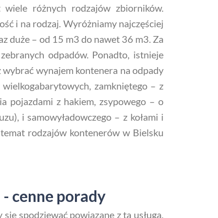
 wiele różnych rodzajów zbiorników.
ść i na rodzaj. Wyróżniamy najczęściej
raz duże – od 15 m3 do nawet 36 m3. Za
zebranych odpadów. Ponadto, istnieje
sz wybrać wynajem kontenera na odpady
 wielkogabarytowych, zamkniętego – z
ia pojazdami z hakiem, zsypowego – o
ruzu), i samowyładowczego – z kołami i
a temat rodzajów kontenerów w Bielsku
 - cenne porady
 się spodziewać powiązane z tą usługą.